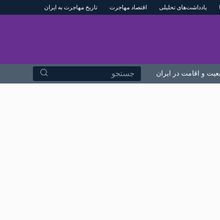
یادداشت‌های تحلیلی
اقتصاد مهاجرت
تاریخ مهاجرت به ایران
پ
ر
ش
ب
ه
بعیت و اقامت در ایران
درباره ما
م
ح
ت
و
ا