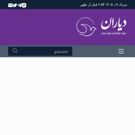
مرداد ۱۷, ۱۴۰۵ ۲:۵۴ قبل از ظهر
پ
ر
ش
ب
ه
م
ح
ت
و
ا