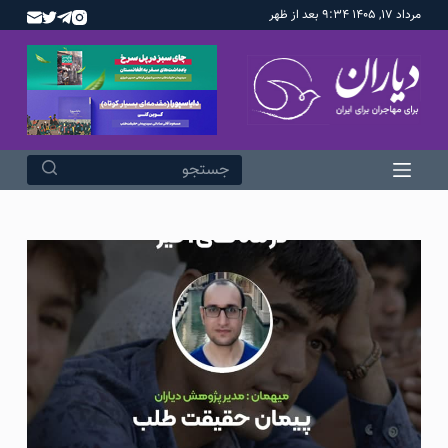
مرداد ۱۷, ۱۴۰۵ ۹:۳۴ بعد از ظهر
پ
ر
ش
ب
ه
م
ح
ت
و
ا