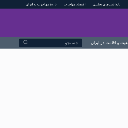
یادداشت‌های تحلیلی
اقتصاد مهاجرت
تاریخ مهاجرت به ایران
پ
ر
ش
ب
ه
بعیت و اقامت در ایران
درباره ما
م
هیچ
ح
نتیجه
ت
ای
و
ا