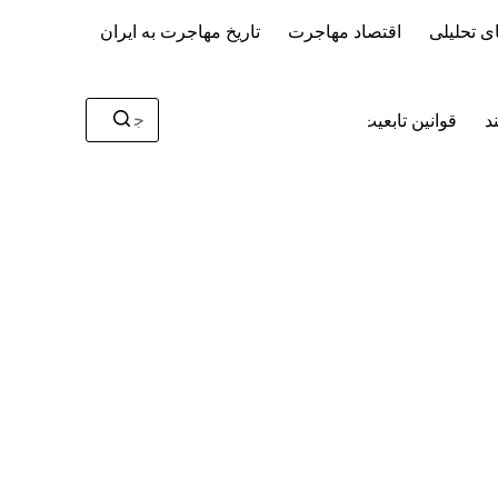
پ
ی تحلیلی
اقتصاد مهاجرت
تاریخ مهاجرت به ایران
ر
ش
ب
ه
د
قوانین تابعیت و اقامت در ایران
درباره ما
م
ح
هیچ
ت
نتیجه
و
ای
ا