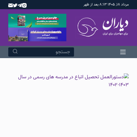
مرداد ۱۸, ۱۴۰۵ ۸:۱۳ بعد از ظهر
پ
ر
ش
ب
ه
م
ح
ت
و
ا